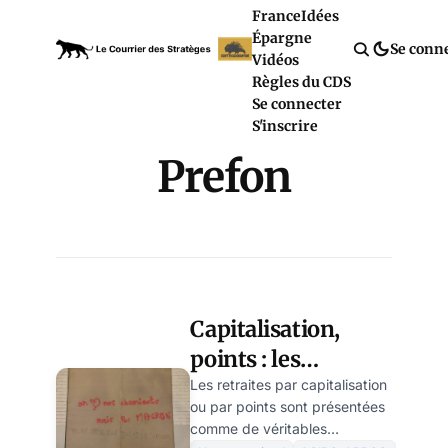
France
Idées
Épargne
Se conn
Vidéos
Règles du CDS
Se connecter
S'inscrire
Prefon
Capitalisation,
points : les
syndicats grévistes
Les retraites par capitalisation
ou par points sont présentées
les détestent-ils
comme de véritables