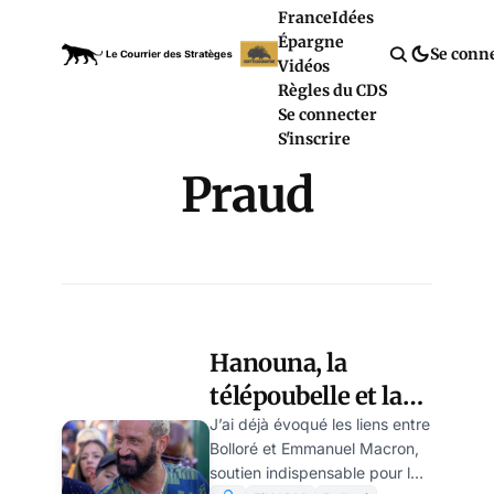
France
Idées
Épargne
Se conn
Vidéos
Règles du CDS
Se connecter
S'inscrire
Praud
Hanouna, la
télépoubelle et la
forgerie d’un
J’ai déjà évoqué les liens entre
Bolloré et Emmanuel Macron,
antisémitisme
soutien indispensable pour la