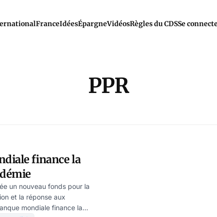
ernational
France
Idées
Épargne
Vidéos
Règles du CDS
Se connect
PPR
diale finance la
ndémie
ée un nouveau fonds pour la
ion et la réponse aux
anque mondiale finance la