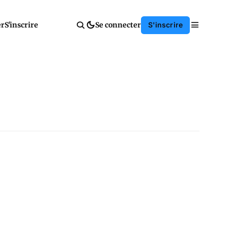
er
S'inscrire
Se connecter
S'inscrire