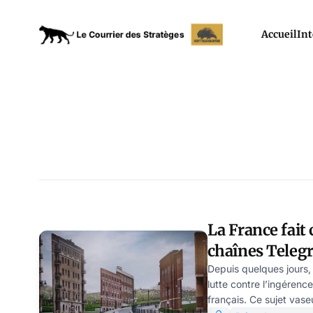
Accueil
Int
La France fait
chaînes Teleg
russes. Manipu
Depuis quelques jours, 
lutte contre l’ingérenc
français. Ce sujet vase