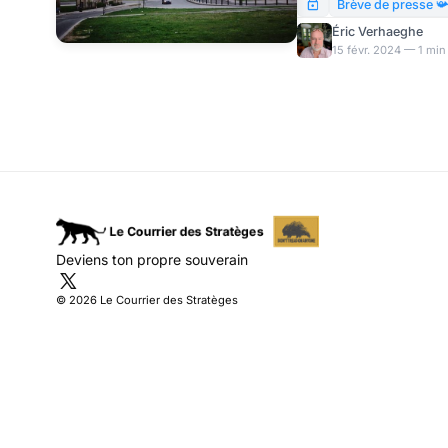
démantèlement de « Por
Brève de presse 
réseau intégré de comp
Éric Verhaeghe
moins financés ou mani
15 févr. 2024 — 1 min
Conséquences : la Fran
vingtaine de chaînes Te
Deviens ton propre souverain
© 2026 Le Courrier des Stratèges