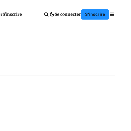
er
S'inscrire
Se connecter
S'inscrire