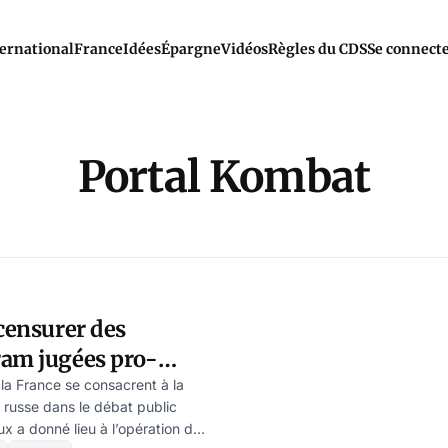
ernational
France
Idées
Épargne
Vidéos
Règles du CDS
Se connect
Portal Kombat
 censurer des
ram jugées pro-
lation en vue !
la France se consacrent à la
e russe dans le débat public
ux a donné lieu à l’opération de