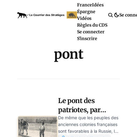
France
Idées
Épargne
Se conn
Vidéos
Règles du CDS
Se connecter
S'inscrire
pont
Le pont des
patriotes, par
Cougoulat
De même que les peuples des
anciennes colonies françaises
sont favorables à la Russie, les