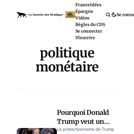
France
Idées
Épargne
Se conn
Vidéos
Règles du CDS
Se connecter
S'inscrire
politique
monétaire
Pourquoi Donald
Trump veut un
accord
Le protectionnisme de Trump