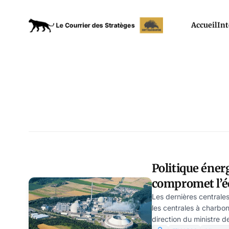
Accueil
Int
Politique éner
compromet l’
européenne ! p
Les dernières centrales
les centrales à charbon
direction du ministre d