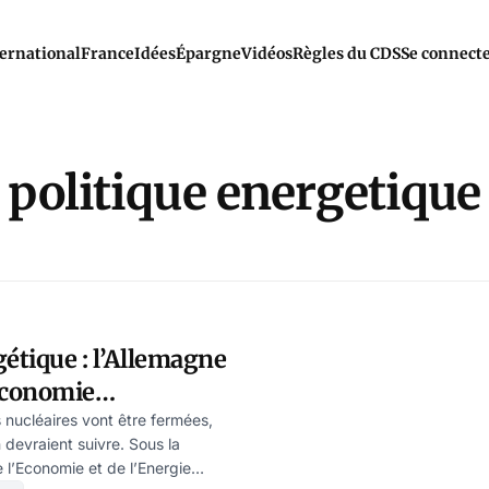
ernational
France
Idées
Épargne
Vidéos
Règles du CDS
Se connect
politique energetique
gétique : l’Allemagne
économie
ar Ulrike Reisner
 nucléaires vont être fermées,
 devraient suivre. Sous la
e l’Economie et de l’Energie