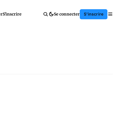
er
S'inscrire
Se connecter
S'inscrire