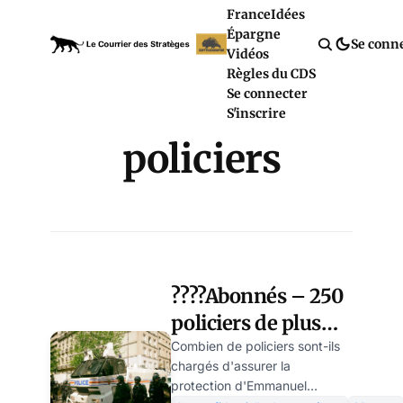
France
Idées
Épargne
Se conn
Vidéos
Règles du CDS
Se connecter
S'inscrire
policiers
????Abonnés – 250
policiers de plus
pour protéger
Combien de policiers sont-ils
chargés d'assurer la
Macron que
protection d'Emmanuel