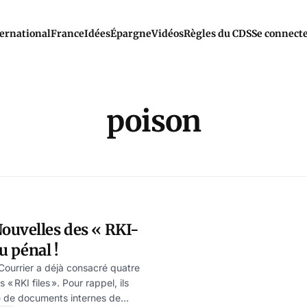
ernational
France
Idées
Épargne
Vidéos
Règles du CDS
Se connect
poison
ouvelles des « RKI-
au pénal !
Courrier a déjà consacré quatre
 « RKI files ». Pour rappel, ils
 de documents internes de