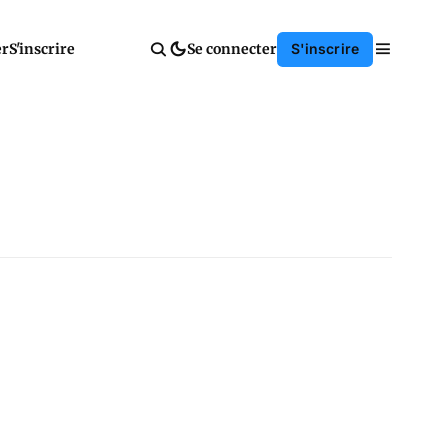
er
S'inscrire
Se connecter
S'inscrire