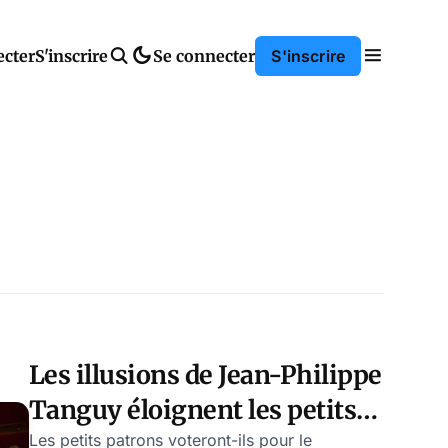
ecter
S'inscrire
Se connecter
S'inscrire
Les illusions de Jean-Philippe
Tanguy éloignent les petits
patrons loin du RN
Les petits patrons voteront-ils pour le