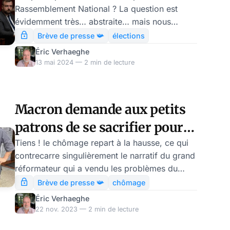
Rassemblement National ? La question est
évidemment très… abstraite… mais nous
aimerions donner quelques compléments
Brève de presse 📯
élections
d’information à l’appui des résultats d’un
Éric Verhaeghe
sondage qui vient de sortir ce sujet. Dans la
13 mai 2024 — 2 min de lecture
pratique, la doctrine économique du
Rassemblement National a viré gaucho sous
l’impulsion d’abord de Florian Philippot, en son
Macron demande aux petits
temps, issu des rangs de la fonction publique
patrons de se sacrifier pour
et parfaitement ignorant de la vie d’une
entreprise, puis de Jean-Philippe Tanguy
les bureaucrates
Tiens ! le chômage repart à la hausse, ce qui
contrecarre singulièrement le narratif du grand
réformateur qui a vendu les problèmes du
pays grâce à des mesures impopulaires mais
Brève de presse 📯
chômage
efficaces. Donc, Macron se fâche et demande
Éric Verhaeghe
désormais aux patrons, et spécialement aux
22 nov. 2023 — 2 min de lecture
petits et aux moyens, de faire des efforts pour