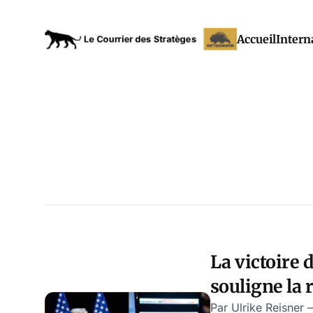
Accueil
Intern
La victoire
souligne la 
l’UE
Par Ulrike Reisner 