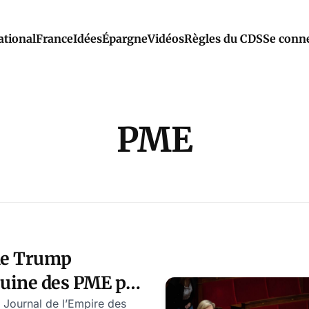
ational
France
Idées
Épargne
Vidéos
Règles du CDS
Se conn
PME
 de Trump
ruine des PME par
– Journal de l’Empire des