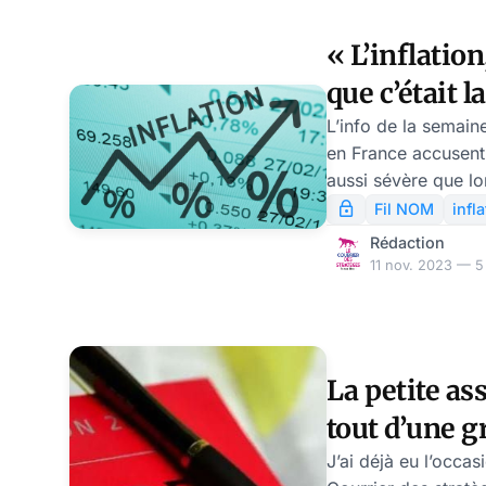
« L’inflation,
que c’était l
Grand Reset 
L’info de la semaine
en France accusent
Machabert
aussi sévère que l
confinements ! La 
Fil NOM
infl
pourrait s’installer
Rédaction
l’année 2024. C’est
11 nov. 2023 — 5 
vous expliquerons 
décembre de Financ
La petite as
tout d’une 
regard du dro
J’ai déjà eu l’occas