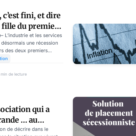
 c’est fini, et dire
a fille du premier
», par Florent
– L’industrie et les services
 désormais une récession
ors des deux premiers
récession dans la zone euro
ation
 jusqu’au second trimestre de
 en tout cas ce que nous
min de lecture
dans le numéro de
e & Tic.
sociation qui a
grande … au
it du travail, par
ion de décrire dans le