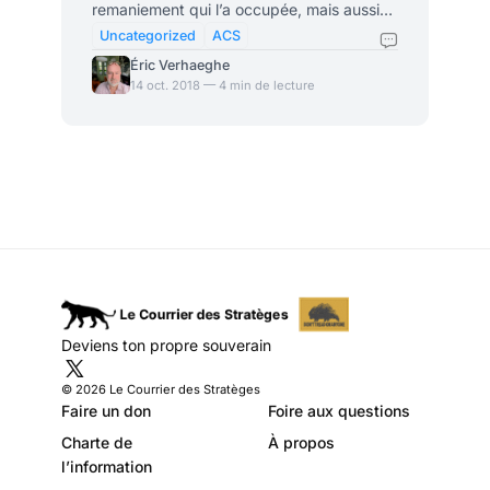
remaniement qui l’a occupée, mais aussi
pour le dévoilement du vrai projet social
Uncategorized
ACS
de Macron qui l’a émaillée à travers
Éric Verhaeghe
plusieurs événements. Mardi, Emmanuel
14 oct. 2018 — 4 min de lecture
Macron était présent à la station F où il a
parlé des avantages du modèle social
français aux start-upers. Mercredi, Agnès
Buzyn et Jean-Paul Delevoye présentaient
les premières pistes de réforme pour les
retraites. Le même jour, l’examen du
PLFSS 2019 commençait à
Deviens ton propre souverain
© 2026 Le Courrier des Stratèges
Faire un don
Foire aux questions
Charte de
À propos
l’information