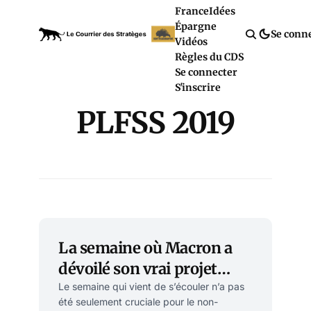
France
Idées
Épargne
Se conn
Vidéos
Règles du CDS
Se connecter
S'inscrire
PLFSS 2019
La semaine où Macron a
dévoilé son vrai projet
social pour le pays
Le semaine qui vient de s’écouler n’a pas
été seulement cruciale pour le non-