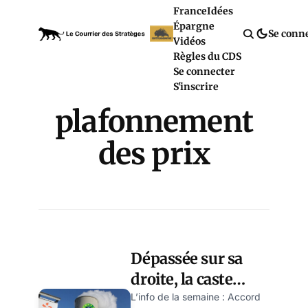
France
Idées
Épargne
Se conn
Vidéos
Règles du CDS
Se connecter
S'inscrire
plafonnement
des prix
Dépassée sur sa
droite, la caste
dégauchit, rabote
L’info de la semaine : Accord