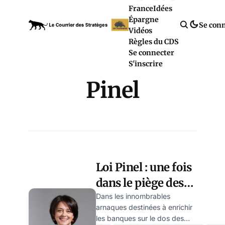
France
Idées
Épargne
Se con
Vidéos
Règles du CDS
Se connecter
S'inscrire
Pinel
Loi Pinel : une fois
dans le piège des
banques, peut-on
Dans les innombrables
arnaques destinées à enrichir
en ressortir ?
les banques sur le dos des