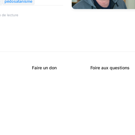
 sur le pédosatanisme et les

pédosatanisme
tituons aujourd’hui.
 de lecture
Faire un don
Foire aux questions