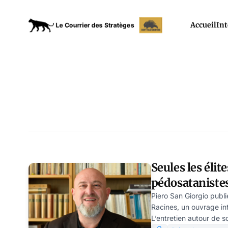
Accueil
Int
Seules les élit
pédosatanistes
Giorgio
Piero San Giorgio publi
Racines, un ouvrage inti
L’entretien autour de s