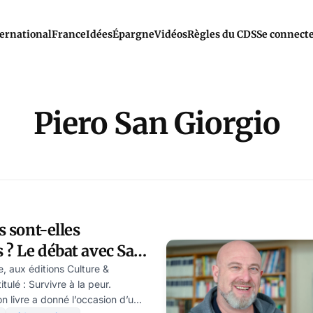
ernational
France
Idées
Épargne
Vidéos
Règles du CDS
Se connect
Piero San Giorgio
es sont-elles
 ? Le débat avec San
e, aux éditions Culture &
tulé : Survivre à la peur.
on livre a donné l’occasion d’un