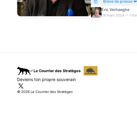
débat un peu inattendu
Brève de presse 
élites. Nous vous le res
Éric Verhaeghe
29 mars 2024 — 1 min
Deviens ton propre souverain
© 2026 Le Courrier des Stratèges