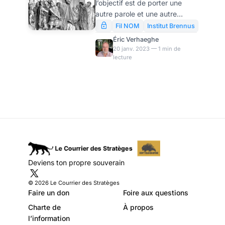
l’objectif est de porter une
autre parole et une autre
analyse dans les relations
Fil NOM
Institut Brennus
internationales et dans la
Éric Verhaeghe
compréhension des problèmes
20 janv. 2023 — 1 min de
lecture
stratégiques, est parrainé par
le Courrier des Stratèges.
Philippe Migault nous en
explique l’intention, l’ambition,
la vision. Le Courrier publiera
bien entendu les productions
de ce nouvel Institut, qui est
pour le reste totalement
indépendant.
Deviens ton propre souverain
© 2026 Le Courrier des Stratèges
Faire un don
Foire aux questions
Charte de
À propos
l’information