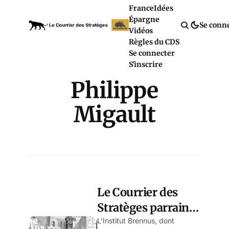
France
Idées
Épargne
Se conn
Vidéos
Règles du CDS
Se connecter
S'inscrire
Philippe
Migault
Le Courrier des
Stratèges parraine
l’institut Brennus
L’Institut Brennus, dont