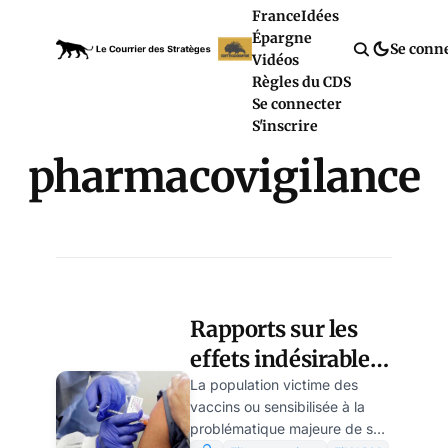
France
Idées
Épargne
Se conn
Vidéos
Règles du CDS
Se connecter
S'inscrire
pharmacovigilance
Rapports sur les
effets indésirables
des vaccins au
La population victime des
vaccins ou sensibilisée à la
niveau national et
problématique majeure de ses