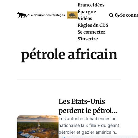
France
Idées
Épargne
Se conn
Vidéos
Règles du CDS
Se connecter
S'inscrire
pétrole africain
Les Etats-Unis
perdent le pétrole
africain, par Youri
Les autorités tchadiennes ont
nationalisé la « fille » du géant
Zainashe
pétrolier et gazier américain