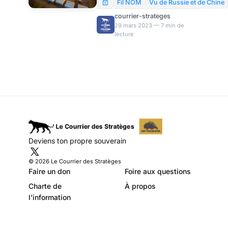
Exxon Mobil. Jusqu’à
Fil NOM
Vu de Russie et de Chine
récemment, le Tchad était
courrier-strateges
considéré comme le principal
29 mars 2023 — 7 min de
lecture
pilier de l’Occident en Afrique
centrale. Alors, quel est le
pays qui obtiendra les puits
saisis à Exxon Mobil ? Et est-il
logique que nos pétroliers les
revendiquent ?
Deviens ton propre souverain
© 2026 Le Courrier des Stratèges
Faire un don
Foire aux questions
Charte de
À propos
l’information