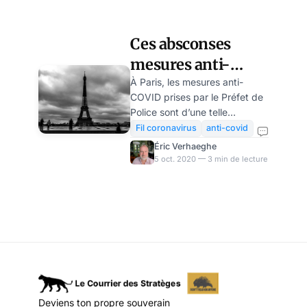
Ces absconses
mesures anti-
COVID qui vont
À Paris, les mesures anti-
COVID prises par le Préfet de
tuer le commerce
Police sont d’une telle
parisien
complexité et d’une telle
Fil coronavirus
anti-covid
inconstance (elles sont prises
Éric Verhaeghe
pour 15 jours) qu’on voit mal
5 oct. 2020 — 3 min de lecture
qui pourrait les comprendre…
et les appliquer correctement.
Pour le petit commerce, elles
sonnent comme un arrêt de
mort. En voici le détail tel qu’il
est donné par l’arrête
préfectoral. Un monument de
la littérature bureaucratique. Il
faut absolument lire l’arrêté
Deviens ton propre souverain