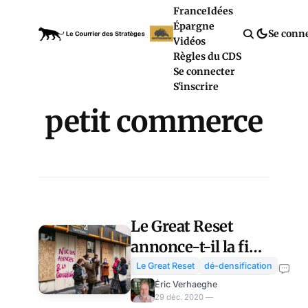
France
Idées
Épargne
Se conn
Vidéos
Règles du CDS
Se connecter
S'inscrire
petit commerce
Le Great Reset
annonce-t-il la fin
du travail
Le Great Reset
dé-densification
indépendant ?
Éric Verhaeghe
29 déc. 2020 —