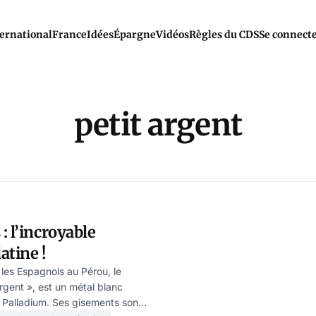
ernational
France
Idées
Épargne
Vidéos
Règles du CDS
Se connect
petit argent
: l’incroyable
atine !
les Espagnols au Pérou, le
argent », est un métal blanc
 Palladium. Ses gisements sont