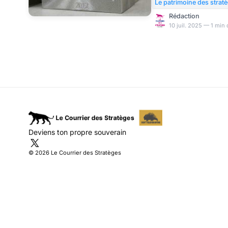
principalement localis
Le patrimoine des strat
production mondiale) e
Rédaction
essentiel dans la produ
10 juil. 2025 — 1 min 
des pots catalytiques 
chimiothérapie, son co
par la demande industri
croissante, par la dem
Deviens ton propre souverain
© 2026 Le Courrier des Stratèges