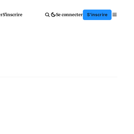
er
S'inscrire
Se connecter
S'inscrire