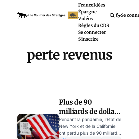
France
Idées
Épargne
Se conn
Vidéos
Règles du CDS
Se connecter
S'inscrire
perte revenus
Plus de 90
milliards de dollars
de pertes pour la
Pendant la pandémie, l’Etat de
New York et de la Californie
Californie et New
ont perdu plus de 90 milliards