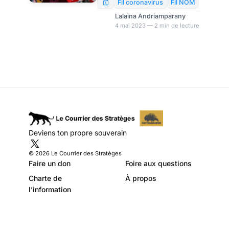
York durant le
de dollars de revenus. Cela
Fil coronavirus
Fil NOM
s’explique par le
Covid
Lalaina Andriamparany
déménagement des
4 mai 2023 — 2 min de lecture
contribuables vers des Etats à
faible taux d’imposition.
Deviens ton propre souverain
© 2026 Le Courrier des Stratèges
Faire un don
Foire aux questions
Charte de
À propos
l’information