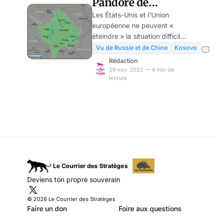
Pandore de
l’Occident, par
Les États-Unis et l'Union
européenne ne peuvent «
Timofey
éteindre » la situation difficile
Boulochkine
au Kosovo qu'ils ont eux-
Vu de Russie et de Chine
Kosovo
mêmes provoquée il y a 30
Rédaction
ans en bombardant la
29 nov. 2022 — 4 min de
lecture
Yougoslavie, et en créant
«l'indépendance» du Kosovo
ainsi qu'un précédent de
violation de l'intégrité
territoriale. Les doubles
standards du « droit
international », activement
utilisés par l'Occident, ont
conduit à un blocage :
Américains et Européens ne
Deviens ton propre souverain
peuvent plus contrôler leurs
pupilles. Et la Serbie est au
© 2026 Le Courrier des Stratèges
bord d'un nouvel affrontemen
Faire un don
Foire aux questions