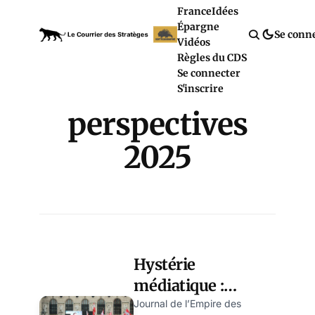
France
Idées
Épargne
Se conn
Vidéos
Règles du CDS
Se connecter
S'inscrire
perspectives
2025
Hystérie
médiatique :
l’Autriche aura-t-
Journal de l’Empire des