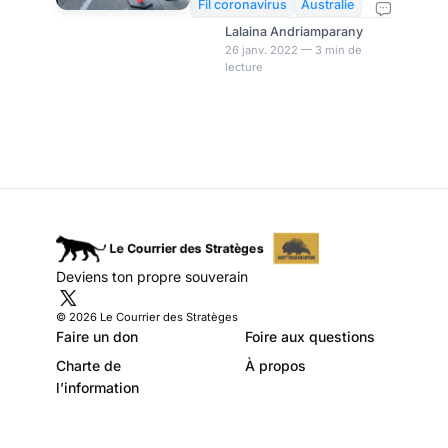
navigue à l’aveugle
l'Australie à gérer la crise
Fil coronavirus
Australie
sanitaire. Figurant parmi les
Lalaina Andriamparany
Etats qui prônent le « zéro
26 janv. 2022 — 3 min de
lecture
covid », depuis la première
vague du Coronavirus en mars
2020, les dirigeants ont fait
du pays une sorte de
laboratoire. Depuis lors la
situation d'enfermement et les
restrictions n'ont cessé de se
renforcer (le meilleur joueur de
tennis du monde, Djokovic en
a fait les frais). Toutefois, la
Deviens ton propre souverain
vaccination de masse et une
politique san
© 2026 Le Courrier des Stratèges
Faire un don
Foire aux questions
Charte de
À propos
l’information