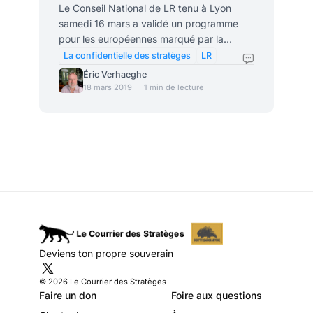
Le Conseil National de LR tenu à Lyon
samedi 16 mars a validé un programme
pour les européennes marqué par la
pensée identitaire. Il sera intéressant de
La confidentielle des stratèges
LR
suivre la popularité (ou pas!) de ce
Éric Verhaeghe
tournant à droite marqué par un parti qui,
18 mars 2019 — 1 min de lecture
plus que jamais, laisse vacante son aile
libérale. Plusieurs phrases fortes ont
émergé du discours de Laurent Wauquiez
au Conseil National LR qui a validé les 75
propositions du parti pour l’Europe. On
retiendra entre autres: Redonner un avenir
à notre civilisation
Deviens ton propre souverain
© 2026 Le Courrier des Stratèges
Faire un don
Foire aux questions