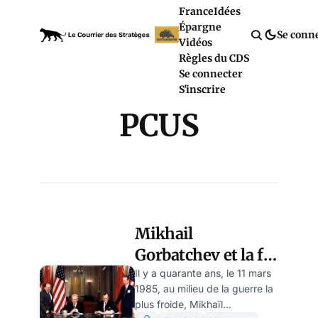
France
Idées
Épargne
Se conn
Vidéos
Règles du CDS
Se connecter
S'inscrire
PCUS
Mikhail
Gorbatchev et la fin
de la guerre froide,
Il y a quarante ans, le 11 mars
1985, au milieu de la guerre la
par Leo Ensel
plus froide, Mikhaïl