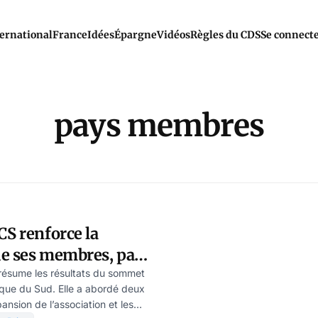
ernational
France
Idées
Épargne
Vidéos
Règles du CDS
Se connect
pays membres
CS renforce la
de ses membres, par
ina
résume les résultats du sommet
que du Sud. Elle a abordé deux
pansion de l’association et les