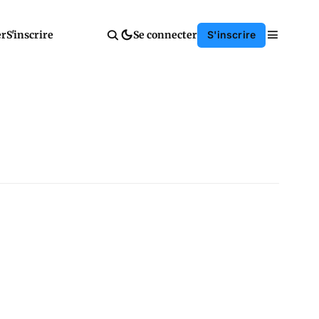
er
S'inscrire
Se connecter
S'inscrire