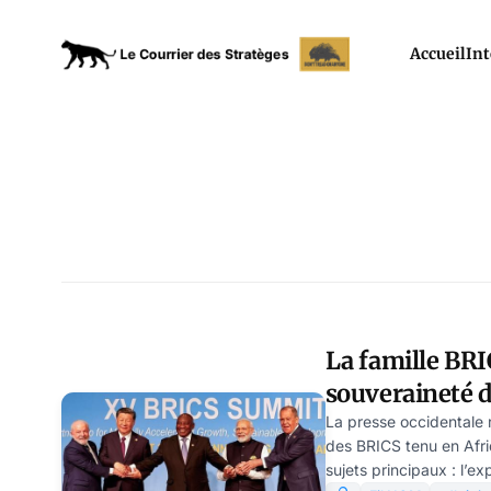
Accueil
Int
La famille BRI
souveraineté 
Valéria Verbin
La presse occidentale 
des BRICS tenu en Afri
sujets principaux : l’ex