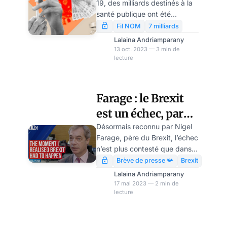
19, des milliards destinés à la
accusés de
santé publique ont été
détournement des
frauduleusement détournés.
Fil NOM
7 milliards
Au Royaume-Uni, ces
fonds Covid
Lalaina Andriamparany
scandales de corruption sont
13 oct. 2023 — 3 min de
lecture
souvent perçus comme des «
problèmes lointains » comme
en Ouganda, où ces soupçons
de détournement du fonds
Farage : le Brexit
Covid ont même été utilisés
est un échec, par
comme argument contre l’aide
étrangère. Pourtant, un
Modeste Schwartz
Désormais reconnu par Nigel
rapport récent de
Farage, père du Brexit, l’échec
Transparency International UK
n’est plus contesté que dans
indique qu’un cinquième des
certaines salles de conférence
Brève de presse 📯
Brexit
contrats Covid attribués par le
du souverainisme français,
Lalaina Andriamparany
gouvernement sont sujet à
hauts-lieux de la culture du
17 mai 2023 — 2 min de
des possibles ma
lecture
déni, entre deux génuflexions
devant l’icône de Saint
Jacques « Spoutnik V » Sapir.
Demandons-nous pourquoi.