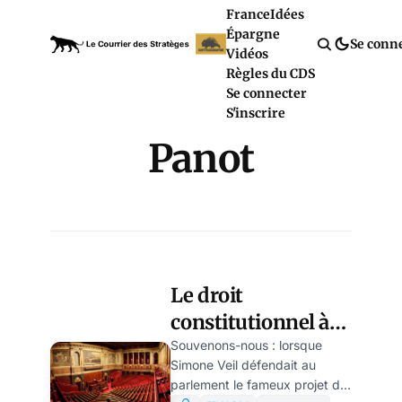
France
Idées
Épargne
Se conn
Vidéos
Règles du CDS
Se connecter
S'inscrire
Panot
Le droit
constitutionnel à
l’avortement: la
Souvenons-nous : lorsque
Simone Veil défendait au
démocratie
parlement le fameux projet de