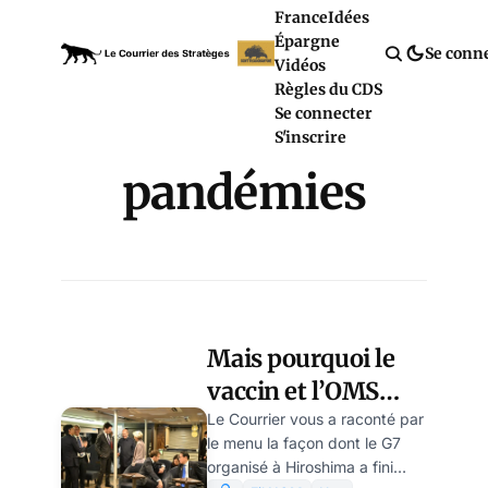
France
Idées
Épargne
Se conn
Vidéos
Règles du CDS
Se connecter
S'inscrire
pandémies
Mais pourquoi le
vaccin et l’OMS
obsèdent-t-il tant
Le Courrier vous a raconté par
le menu la façon dont le G7
le G7 et la caste ?
organisé à Hiroshima a fini