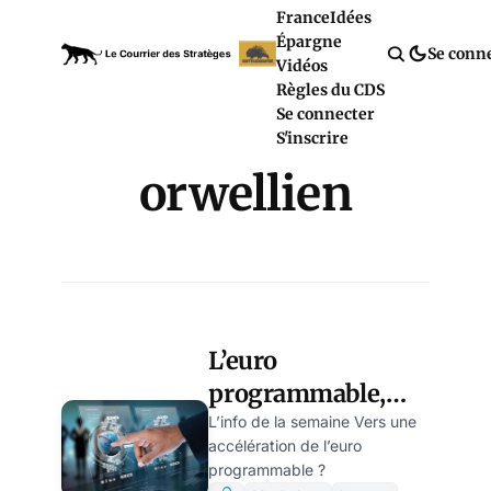
France
Idées
Épargne
Se conn
Vidéos
Règles du CDS
Se connecter
S'inscrire
orwellien
L’euro
programmable,
proche de son «
L’info de la semaine Vers une
accélération de l’euro
moment orwellien
programmable ?