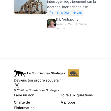
interroger régulièrement sur la
spontané
doctrine libertarienne elle-
même. En quoi consiste-t-elle
Fil NOM
Hayek
? est-elle proche de
Éric Verhaeghe
l’anarchisme ? du libéralisme ?
14 avr. 2024 — 1 min de
lecture
de la pensée libertaire de
gauche ? Pour répondre
durablement à ces questions,
j’entreprends d’ici à l’été un
cycle d’explications sur les
fondements de la pensée
libertarienne. En voici le
premier épisode : remplacer
l’ordre vertical de la caste par
l’ordre spontané.
Deviens ton propre souverain
© 2026 Le Courrier des Stratèges
Faire un don
Foire aux questions
Charte de
À propos
l’information