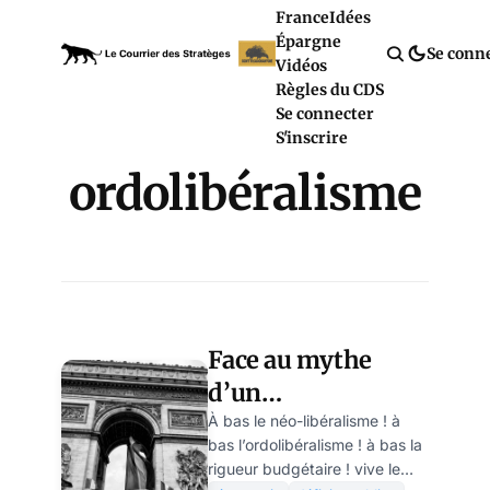
France
Idées
Épargne
Se conn
Vidéos
Règles du CDS
Se connecter
S'inscrire
ordolibéralisme
Face au mythe
d’un
souverainisme
À bas le néo-libéralisme ! à
bas l’ordolibéralisme ! à bas la
sans
rigueur budgétaire ! vive le