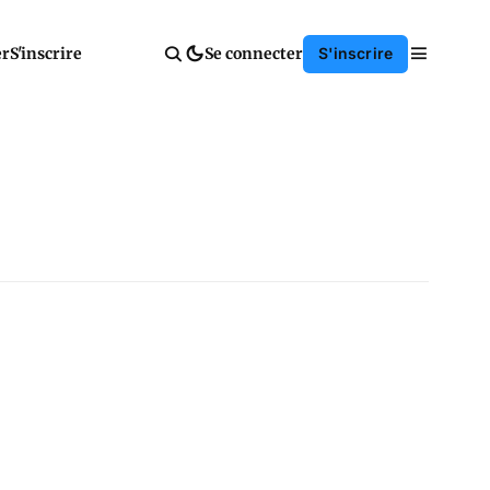
er
S'inscrire
Se connecter
S'inscrire