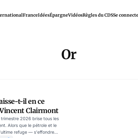
ernational
France
Idées
Épargne
Vidéos
Règles du CDS
Se connect
Or
aisse-t-il en ce
Vincent Clairmont
r trimestre 2026 brise tous les
t. Alors que le pétrole et le
l'ultime refuge — s'effondre