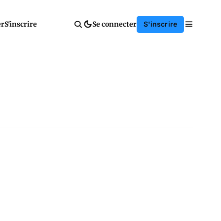
er
S'inscrire
Se connecter
S'inscrire