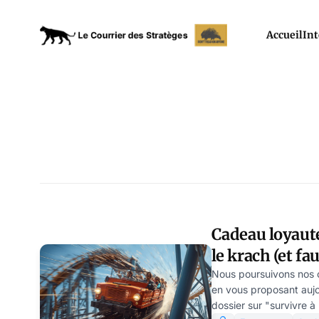
Accueil
Int
Cadeau loyauté
le krach (et fau
baisse récente 
Nous poursuivons nos 
en vous proposant aujo
Clairmont
dossier sur "survivre à