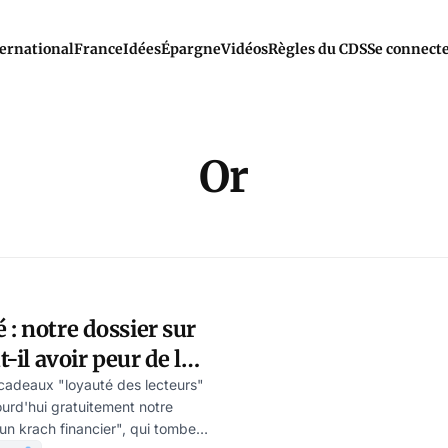
ernational
France
Idées
Épargne
Vidéos
Règles du CDS
Se connect
Or
 : notre dossier sur
t-il avoir peur de la
de l'or ?), Vincent
cadeaux "loyauté des lecteurs"
urd'hui gratuitement notre
 un krach financier", qui tombe à