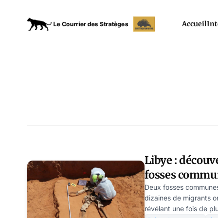
Accueil
Int
Libye : découv
fosses commu
Deux fosses communes 
dizaines de migrants o
révélant une fois de p