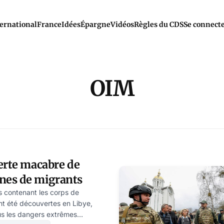
ernational
France
Idées
Épargne
Vidéos
Règles du CDS
Se connect
OIM
erte macabre de
nes de migrants
contenant les corps de
nt été découvertes en Libye,
lus les dangers extrêmes