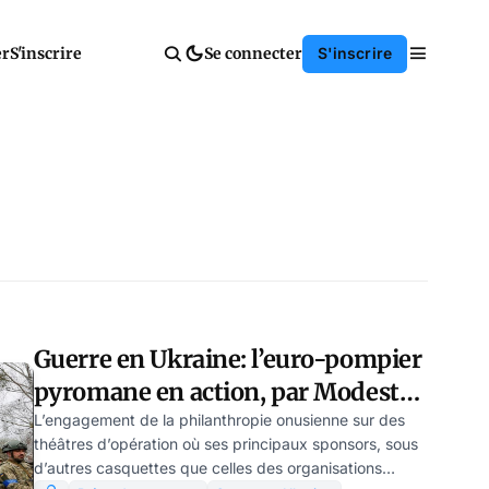
er
S'inscrire
Se connecter
S'inscrire
Guerre en Ukraine: l’euro-pompier
pyromane en action, par Modeste
Schwartz
L’engagement de la philanthropie onusienne sur des
théâtres d’opération où ses principaux sponsors, sous
d’autres casquettes que celles des organisations