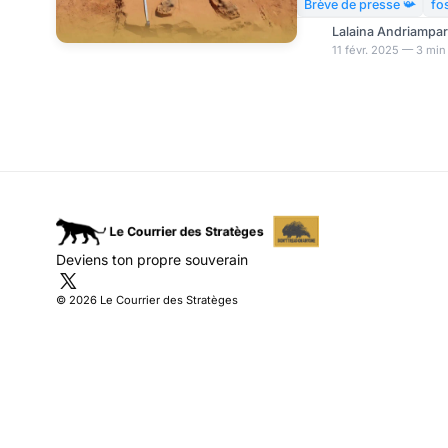
auxquels sont confront
Brève de presse 📯
fo
conflits et la pauvreté.
Lalaina Andriampa
internationale pour les
11 févr. 2025 — 3 min
été retrouvés à Jakhar
Benghazi, tandis qu’au
découverts dans le dés
cette dernière fosse po
Deviens ton propre souverain
© 2026 Le Courrier des Stratèges