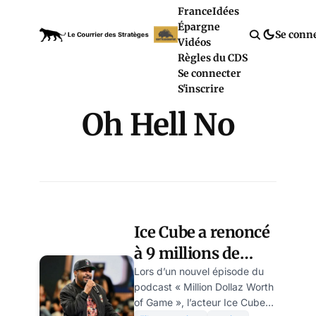
France
Idées
Épargne
Se conn
Vidéos
Règles du CDS
Se connecter
S'inscrire
Oh Hell No
Ice Cube a renoncé
à 9 millions de
dollars plutôt que
Lors d’un nouvel épisode du
podcast « Million Dollaz Worth
de se plier à
of Game », l’acteur Ice Cube a