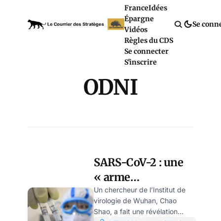
France
Idées
Épargne
Se conn
Vidéos
Règles du CDS
Se connecter
S'inscrire
ODNI
SARS-CoV-2 : une
« arme
biologique » créée
Un chercheur de l’Institut de
virologie de Wuhan, Chao
délibérément par
Shao, a fait une révélation