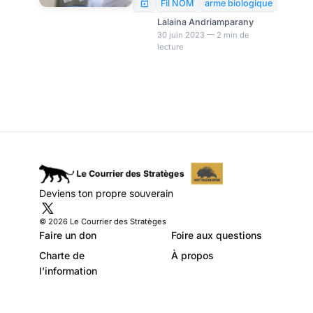
la Chine, selon un
choc. Il a déclaré que la Chine
Fil NOM
arme biologique
a créé intentionnellement le
chercheur de
Lalaina Andriamparany
SARS-CoV-2 pour en faire une
30 juin 2023 — 2 min de
Wuhan
lecture
« arme biologique ».
Deviens ton propre souverain
© 2026 Le Courrier des Stratèges
Faire un don
Foire aux questions
Charte de
À propos
l’information