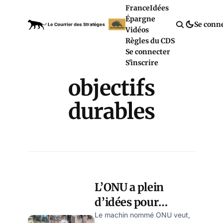
France
Idées
Épargne
Se conn
Vidéos
Règles du CDS
Se connecter
S'inscrire
objectifs
durables
L’ONU a plein
d’idées pour
dépenser notre
Le machin nommé ONU veut,