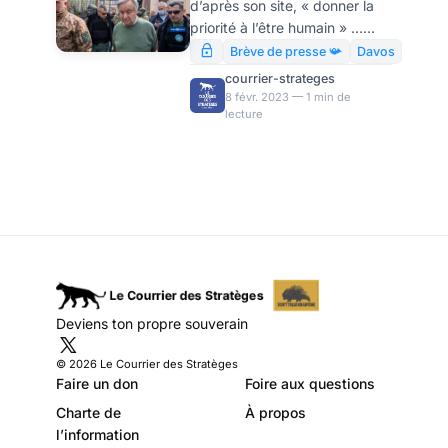
d’après son site, « donner la
argent, par
priorité à l’être humain » …
Modeste Schwartz
dans le cadre de ses objectifs
Brève de presse 📯
Davos
« durables », c’est-à-dire
courrier-strateges
malthusiens, c’est-à-dire
8 févr. 2023 — 1 min de
lecture
anthropophobes. A l’ONU,
tout s’annule – sauf l’addition.
Deviens ton propre souverain
© 2026 Le Courrier des Stratèges
Faire un don
Foire aux questions
Charte de
À propos
l’information