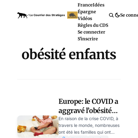
France
Idées
Épargne
Se conn
Vidéos
Règles du CDS
Se connecter
S'inscrire
obésité enfants
Europe: le COVID a
aggravé l’obésité
infantile, selon
En raison de la crise COVID, à
travers le monde, nombreuses
l’OMS
ont été les familles qui ont