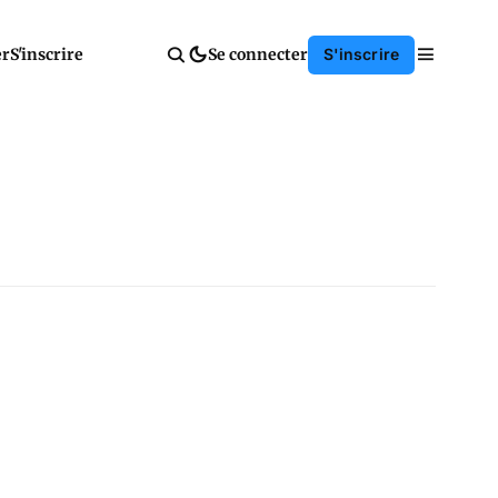
er
S'inscrire
Se connecter
S'inscrire