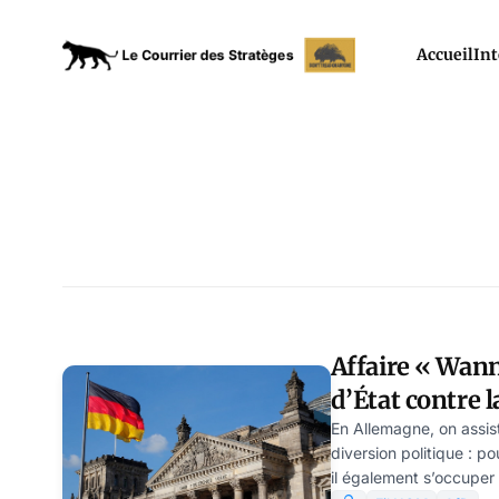
Accueil
Int
Affaire « Wann
d’État contre 
par Ulrike Rei
En Allemagne, on assi
diversion politique : p
il également s’occuper