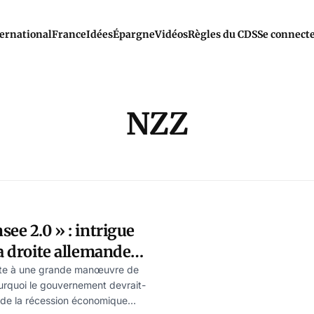
ernational
France
Idées
Épargne
Vidéos
Règles du CDS
Se connect
NZZ
see 2.0 » : intrigue
la droite allemande,
sner
ste à une grande manœuvre de
ourquoi le gouvernement devrait-
 de la récession économique