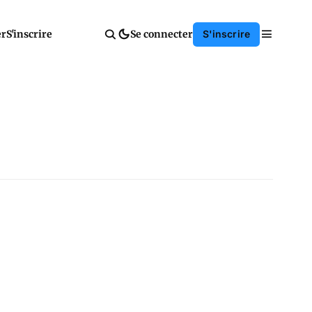
er
S'inscrire
Se connecter
S'inscrire