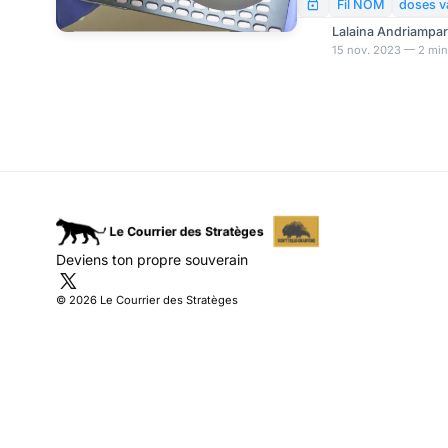
personnes atteintes du 
Fil NOM
doses v
l’antiviral Paxlovid de 
Lalaina Andriampa
patients ont signalé 
15 nov. 2023 — 2 min
Covid.
Deviens ton propre souverain
© 2026 Le Courrier des Stratèges