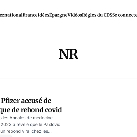
ernational
France
Idées
Épargne
Vidéos
Règles du CDS
Se connect
NR
 Pfizer accusé de
isque de rebond covid
s les Annales de médecine
 2023 a révélé que le Paxlovid
un rebond viral chez les