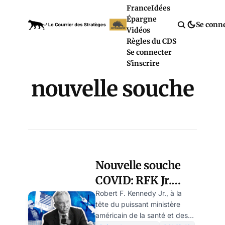
France
Idées
Épargne
Se conn
Vidéos
Règles du CDS
Se connecter
S'inscrire
nouvelle souche
Nouvelle souche
COVID: RFK Jr.
interdit les vaccins
Robert F. Kennedy Jr., à la
tête du puissant ministère
pour les enfants et
américain de la santé et des