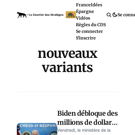
France
Idées
Épargne
Se conn
Vidéos
Règles du CDS
Se connecter
S'inscrire
nouveaux
variants
Biden débloque des
millions de dollars
d’argent public
Vendredi, le ministère de la