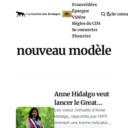
France
Idées
Épargne
Se conn
Vidéos
Règles du CDS
Se connecter
S'inscrire
nouveau modèle
Anne Hidalgo veut
lancer le Great
Reset à Paris dès
Les voeux (virtuels) d'Anne
Hidalgo, rapportés par l'AFP,
2021
donnent une bonne indication