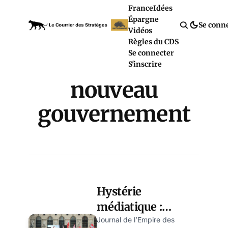
France
Idées
Épargne
Se conn
Vidéos
Règles du CDS
Se connecter
S'inscrire
nouveau
gouvernement
Hystérie
médiatique :
l’Autriche aura-t-
Journal de l’Empire des