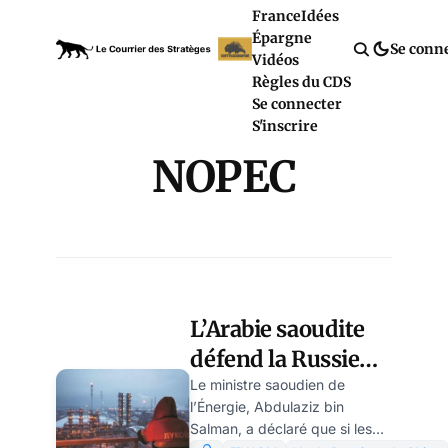
France
Idées
Épargne
Se conn
Vidéos
Règles du CDS
Se connecter
S'inscrire
NOPEC
L’Arabie saoudite
défend la Russie
dans le conflit
Le ministre saoudien de
l’Énergie, Abdulaziz bin
pétrolier, par
Salman, a déclaré que si les