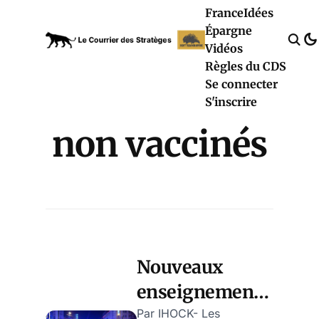
France
Idées
Épargne
Vidéos
Règles du CDS
Se connecter
S'inscrire
non vaccinés
Nouveaux
enseignements
des « RKI-
Par IHOCK- Les