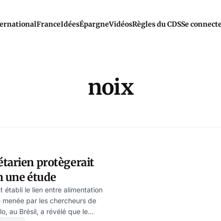
ernational
France
Idées
Épargne
Vidéos
Règles du CDS
Se connect
noix
tarien protègerait
n une étude
tabli le lien entre alimentation
e menée par les chercheurs de
o, au Brésil, a révélé que le