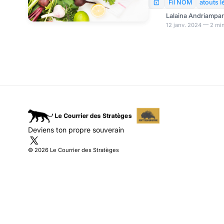
suivi d’un régime végét
Fil NOM
atouts 
considérablement le ri
Lalaina Andriampa
12 janv. 2024 — 2 min
Deviens ton propre souverain
© 2026 Le Courrier des Stratèges