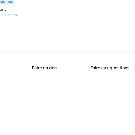
arien pourrait réduire
légumes
sque de contracter le Covid-19.
rany
 de lecture
Faire un don
Foire aux questions