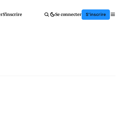
er
S'inscrire
Se connecter
S'inscrire