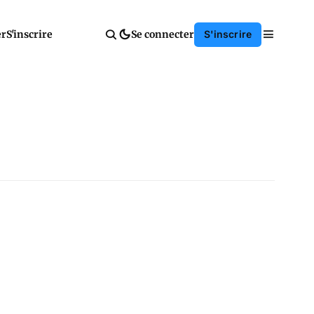
er
S'inscrire
Se connecter
S'inscrire