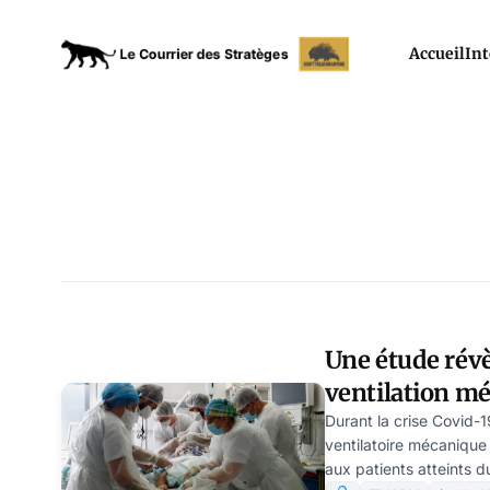
Accueil
Int
Une étude révèl
ventilation mé
patients COVID
Durant la crise Covid-19
ventilatoire mécanique 
aux patients atteints d