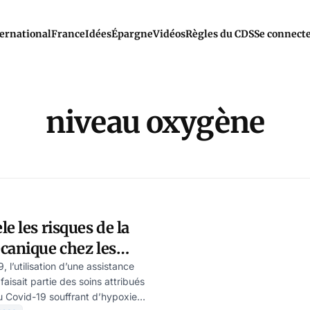
ernational
France
Idées
Épargne
Vidéos
Règles du CDS
Se connect
niveau oxygène
e les risques de la
canique chez les
 en soins intensifs
, l’utilisation d’une assistance
faisait partie des soins attribués
u Covid-19 souffrant d’hypoxie.