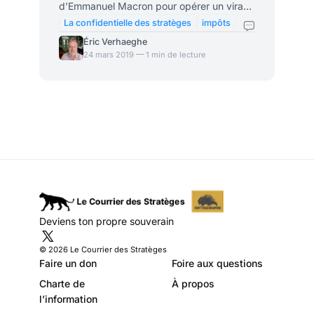
d’Emmanuel Macron pour opérer un virage
à gauche. Son entourage préconise
La confidentielle des stratèges
impôts
notamment de prendre des mesures sur
Éric Verhaeghe
l’ISF et sur les niches fiscales pour
24 mars 2019 — 1 min de lecture
marquer les esprits. Pour quand sera le
virage à gauche d’Emmanuel Macron,
préconisé par son entourage? Le Parisien
vient encore d’évoquer de nouvelles
rumeurs sur ce retournement, qui passera
probablement par de nouvelles règles du
jeu pour l’ISF (l’exonération ne s
Deviens ton propre souverain
© 2026 Le Courrier des Stratèges
Faire un don
Foire aux questions
Charte de
À propos
l’information